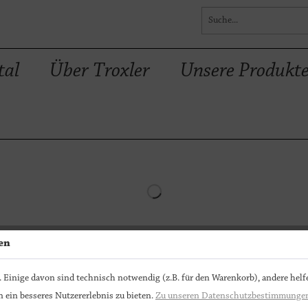
tal
Über Troxler
Unsere Produkt
en
 Einige davon sind technisch notwendig (z.B. für den Warenkorb), andere helf
 ein besseres Nutzererlebnis zu bieten.
Zu unseren Datenschutzbestimmunge