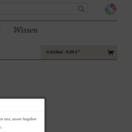
e
Wissen
0
Artikel -
0,00 €
*
en uns, unser Angebot
n.