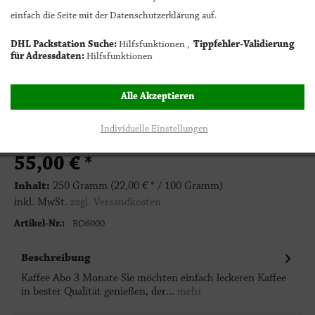
einfach die Seite mit der Datenschutzerklärung auf.
Bitte wählen
DHL Packstation Suche:
Hilfsfunktionen ,
Tippfehler-Validierung
für Adressdaten:
Hilfsfunktionen
1
In den Warenkorb
Alle Akzeptieren
Individuelle Einstellungen
55,00 € *
Inhalt:
250 Gramm (22,00 € * / 100 Gramm)
inkl. MwSt.
zzgl. Versandkosten
Artikel-Nr.:
RO6000
Beschreibung
Kaffee Abo 3 Monate Sie möchten einfach leckeren Kaffee
in bester Qualität genießen, der...
mehr