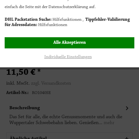
einfach die Seite mit der Datenschutzerklärung auf.
Bitte wählen
DHL Packstation Suche:
Hilfsfunktionen ,
Tippfehler-Validierung
für Adressdaten:
Hilfsfunktionen
1
In den Warenkorb
Alle Akzeptieren
Individuelle Einstellungen
11,50 € *
inkl. MwSt.
zzgl. Versandkosten
Artikel-Nr.:
RO1040SE
Beschreibung
Das Set für alle, die echte Genussmomente und auch die
Wuppertaler Schwebebahn lieben. Genießen...
mehr
Ähnliche Artikel