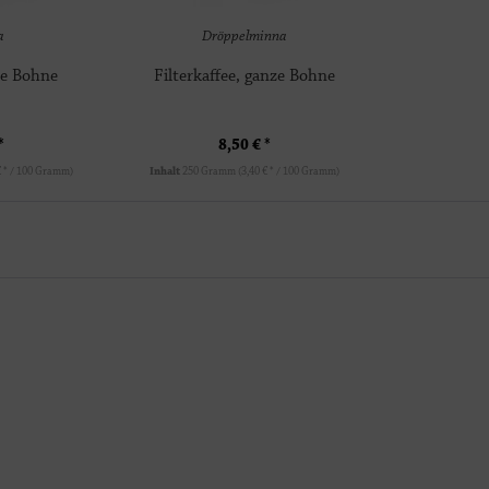
a
Dröppelminna
ze Bohne
Filterkaffee, ganze Bohne
*
8,50 € *
€ * / 100 Gramm)
Inhalt
250 Gramm
(3,40 € * / 100 Gramm)