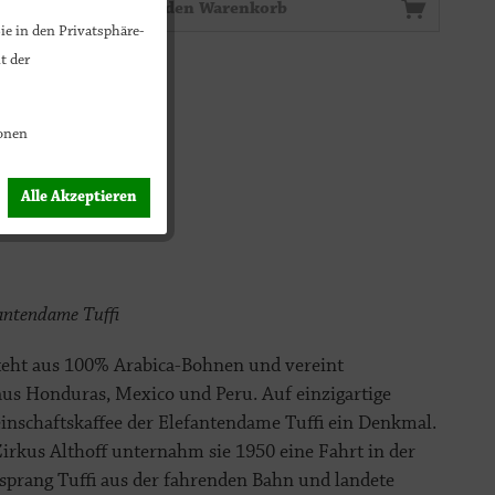
In den Warenkorb
ie in den Privatsphäre-
t der
onen
€ * / 100 Gramm)
Alle Akzeptieren
kosten
antendame Tuffi
steht aus 100% Arabica-Bohnen und vereint
us Honduras, Mexico und Peru. Auf einzigartige
inschaftskaffee der Elefantendame Tuffi ein Denkmal.
rkus Althoff unternahm sie 1950 eine Fahrt in der
sprang Tuffi aus der fahrenden Bahn und landete