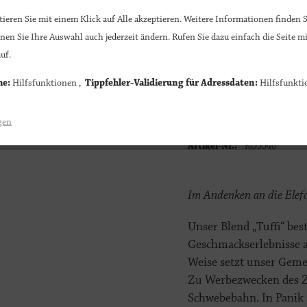
1
ieren Sie mit einem Klick auf Alle akzeptieren. Weitere Informationen finden S
nen Sie Ihre Auswahl auch jederzeit ändern. Rufen Sie dazu einfach die Seite mi
uf.
he:
Hilfsfunktionen ,
Tippfehler-Validierung für Adressdaten:
8,50 € *
Hilfsfunkti
Inhalt:
250 Gramm (3,40 
gen
inkl. MwSt.
zzgl. Versand
Artikel-Nr.:
RO5540
Im Andenken an die Elef
Unser Blend „Tuffi“ be
Geschmackserlebnisse a
Weise setzt unser Geme
Zu Werbezwecken des Zi
Schwebebahn. In Panik 