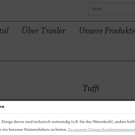
tal
Über Troxler
Unsere Produkt
Tuffi
en
Bitte wählen
 Einige davon sind technisch notwendig (z.B. für den Warenkorb), andere helf
Bitte wählen
 ein besseres Nutzererlebnis zu bieten.
Zu unseren Datenschutzbestimmunge