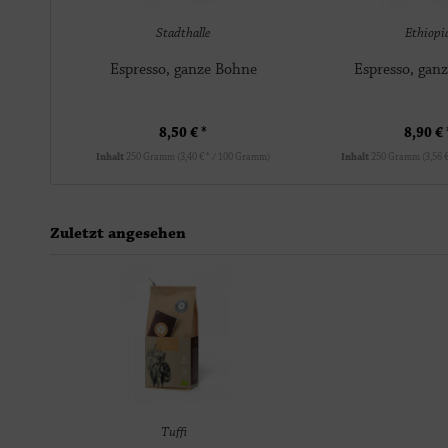
Stadthalle
Ethiopi
Espresso, ganze Bohne
Espresso, gan
8,50 € *
8,90 € 
Inhalt
250 Gramm
(3,40 € * / 100 Gramm)
Inhalt
250 Gramm
(3,56 
Zuletzt angesehen
Tuffi