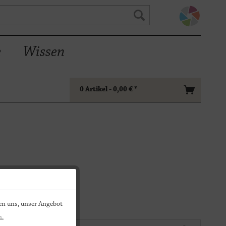
e
Wissen
0
Artikel -
0,00 €
*
en uns, unser Angebot
n.