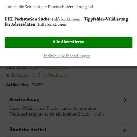
Wichtel
einfach die Seite mit der Datenschutzerklärung auf.
DHL Packstation Suche:
Hilfsfunktionen ,
Tippfehler-Validierung
1
In den Warenkorb
für Adressdaten:
Hilfsfunktionen
Alle Akzeptieren
22,00 € *
Individuelle Einstellungen
inkl. MwSt.
zzgl. Versandkosten
Lieferzeit ca. 3 - 4 Werktage
Artikel-Nr.:
F30220
Beschreibung
Unser Wichtel aus Filz ist mehr als nur eine
Weihnachtsfigur- er ist ein kleines Stück...
mehr
Ähnliche Artikel