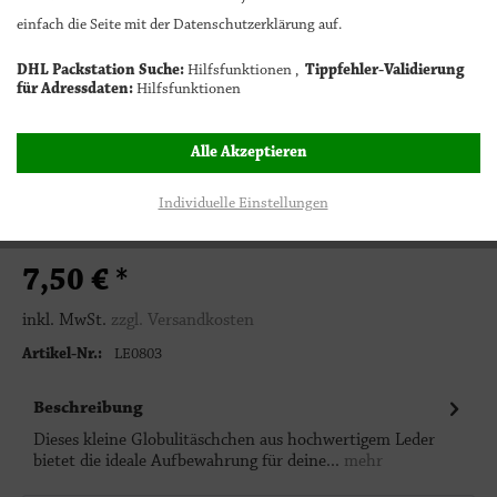
Globulitäschchen
einfach die Seite mit der Datenschutzerklärung auf.
DHL Packstation Suche:
Hilfsfunktionen ,
Tippfehler-Validierung
Bitte wählen
für Adressdaten:
Hilfsfunktionen
1
In den Warenkorb
Alle Akzeptieren
Individuelle Einstellungen
7,50 € *
inkl. MwSt.
zzgl. Versandkosten
Artikel-Nr.:
LE0803
Beschreibung
Dieses kleine Globulitäschchen aus hochwertigem Leder
bietet die ideale Aufbewahrung für deine...
mehr