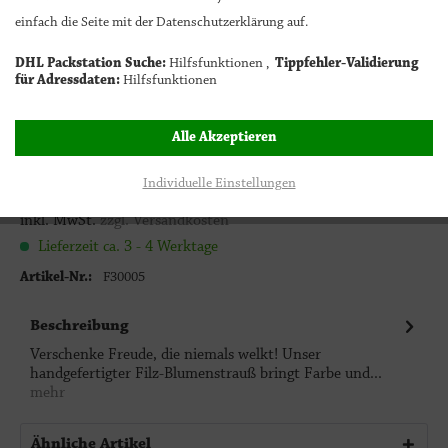
Filz Blumenstrauß bunt
einfach die Seite mit der Datenschutzerklärung auf.
DHL Packstation Suche:
Hilfsfunktionen ,
Tippfehler-Validierung
1
In den Warenkorb
für Adressdaten:
Hilfsfunktionen
Alle Akzeptieren
26,00 € *
Individuelle Einstellungen
inkl. MwSt.
zzgl. Versandkosten
Lieferzeit ca. 3 - 4 Werktage
Artikel-Nr.:
F30005
Beschreibung
Verschenke Freude, die niemals welkt! Unser
handgefertigter Filz-Blumenstrauß bringt Farbe und...
mehr
Ähnliche Artikel