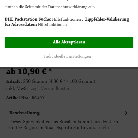
einfach die Seite mit der Datenschutzerklärung auf.
Bitte wählen
DHL Packstation Suche:
Hilfsfunktionen ,
Tippfehler-Validierung
für Adressdaten:
Hilfsfunktionen
Bitte wählen
Alle Akzeptieren
Individuelle Einstellungen
ab 10,90 € *
Inhalt:
250 Gramm (4,36 € * / 100 Gramm)
inkl. MwSt.
zzgl. Versandkosten
Artikel-Nr.:
RO4001
Beschreibung
Dieser Spitzenkaffee aus Brasilien kommt aus der Jacu
Coffee Region im Staat Espirito Santo von...
mehr