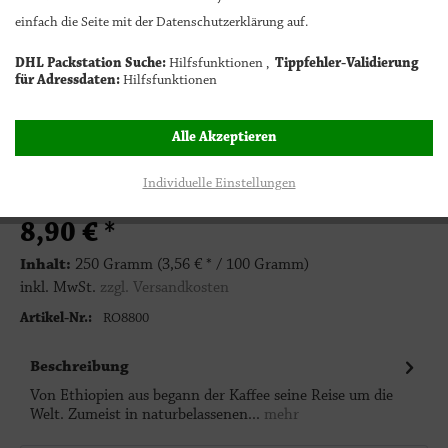
einfach die Seite mit der Datenschutzerklärung auf.
Bitte wählen
DHL Packstation Suche:
Hilfsfunktionen ,
Tippfehler-Validierung
für Adressdaten:
Hilfsfunktionen
1
In den Warenkorb
Alle Akzeptieren
Individuelle Einstellungen
8,90 € *
Inhalt:
250 Gramm (3,56 € * / 100 Gramm)
inkl. MwSt.
zzgl. Versandkosten
Artikel-Nr.:
RO8800
Beschreibung
Von Ethiopien aus begann der Kaffee seine Reise um die
Welt. Zumeist in naturbelassenen...
mehr